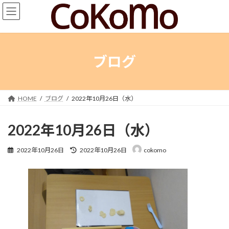
コ
ナ
ン
ビ
テ
ゲ
ン
ー
ツ
シ
へ
ョ
ブログ
ス
ン
キ
に
ッ
移
プ
動
HOME
ブログ
2022年10月26日（水）
2022年10月26日（水）
最
2022年10月26日
2022年10月26日
cokomo
終
更
新
日
時
: