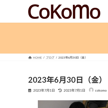
コ
ナ
ン
ビ
テ
ゲ
ン
ー
ツ
シ
へ
ョ
ス
ン
キ
に
ッ
移
プ
動
HOME
ブログ
2023年6月30日（金）
2023年6月30日（金）
最
2023年7月1日
2023年7月1日
cokomo
終
更
新