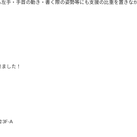
る左手・手首の動き・書く際の姿勢等にも支援の比重を置きな
来ました！
3F-A