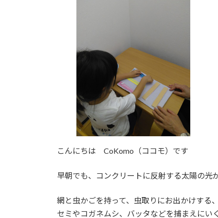
日
時
:
こんにちは CoKomo（ココモ）です
早朝でも、コンクリートに反射する太陽の光
網と虫かごを持って、虫取りにお出かけする
セミやコガネムシ、バッタなどを捕まえにい