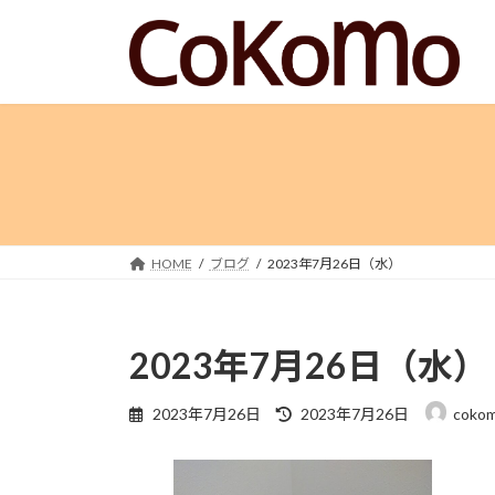
コ
ナ
ン
ビ
テ
ゲ
ン
ー
ツ
シ
へ
ョ
ス
ン
キ
に
ッ
移
プ
動
HOME
ブログ
2023年7月26日（水）
2023年7月26日（水）
最
2023年7月26日
2023年7月26日
coko
終
更
新