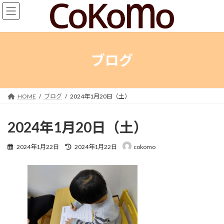
コ
ナ
ン
ビ
テ
ゲ
ン
ー
ツ
シ
へ
ョ
ブログ
ス
ン
キ
に
ッ
移
プ
動
HOME
ブログ
2024年1月20日（土）
2024年1月20日（土）
最
2024年1月22日
2024年1月22日
cokomo
終
更
新
日
時
: