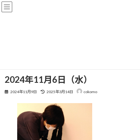
コ
ナ
ン
ビ
テ
ゲ
ン
ー
ツ
シ
へ
ョ
ブログ
ス
ン
キ
に
ッ
移
プ
動
HOME
ブログ
2024年11月6日（水）
2024年11月6日（水）
最
2024年11月9日
2025年3月14日
cokomo
終
更
新
日
時
: