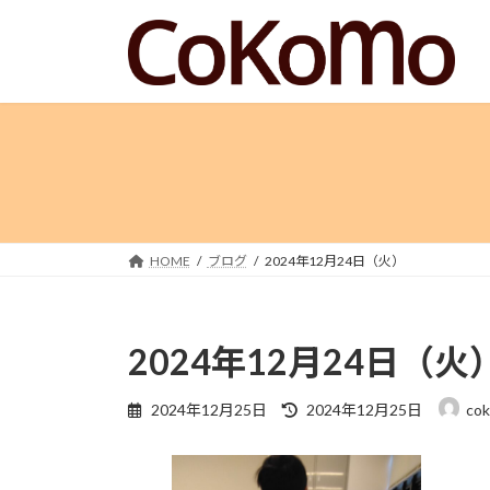
コ
ナ
ン
ビ
テ
ゲ
ン
ー
ツ
シ
へ
ョ
ス
ン
キ
に
ッ
移
プ
動
HOME
ブログ
2024年12月24日（火）
2024年12月24日（火
最
2024年12月25日
2024年12月25日
co
終
更
新