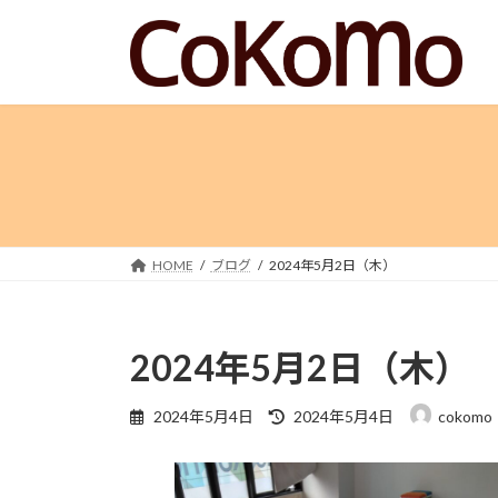
コ
ナ
ン
ビ
テ
ゲ
ン
ー
ツ
シ
へ
ョ
ス
ン
キ
に
ッ
移
プ
動
HOME
ブログ
2024年5月2日（木）
2024年5月2日（木）
最
2024年5月4日
2024年5月4日
cokomo
終
更
新