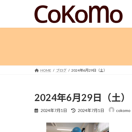
コ
ナ
ン
ビ
テ
ゲ
ン
ー
ツ
シ
へ
ョ
ス
ン
キ
に
ッ
移
プ
動
HOME
ブログ
2024年6月29日（土）
2024年6月29日（土）
最
2024年7月1日
2024年7月1日
cokomo
終
更
新