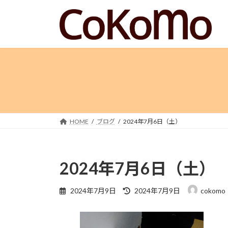
コ
ナ
ン
ビ
テ
ゲ
ン
ー
ツ
シ
へ
ョ
ス
ン
キ
に
ッ
移
プ
動
HOME
ブログ
2024年7月6日（土）
2024年7月6日（土）
最
2024年7月9日
2024年7月9日
cokomo
終
更
新