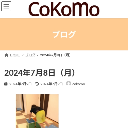
コ
ナ
ン
ビ
テ
ゲ
ン
ー
ツ
シ
へ
ョ
ブログ
ス
ン
キ
に
ッ
移
プ
動
HOME
ブログ
2024年7月8日（月）
2024年7月8日（月）
最
2024年7月9日
2024年7月9日
cokomo
終
更
新
日
時
: