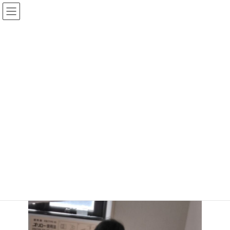
コ
ナ
ン
ビ
テ
ゲ
ン
ー
ツ
シ
へ
ョ
ブログ
ス
ン
キ
に
ッ
移
プ
動
HOME
ブログ
2025年7月21日（月）
2025年7月21日（月）
最
2025年7月24日
2025年7月24日
cokomo
終
更
新
日
時
: