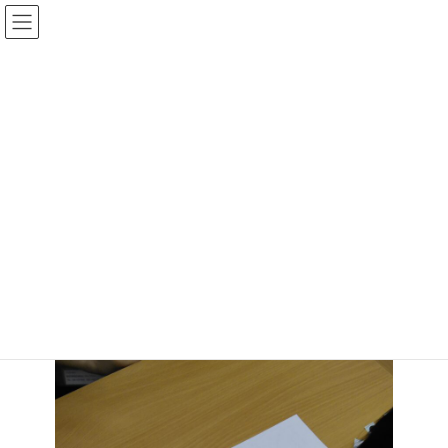
コ
ナ
ン
ビ
テ
ゲ
ン
ー
ツ
シ
へ
ョ
ブログ
ス
ン
キ
に
ッ
移
プ
動
HOME
ブログ
2025年7月26日（土）
2025年7月26日（土）
最
2025年7月26日
2025年7月26日
cokomo
終
更
新
日
時
: