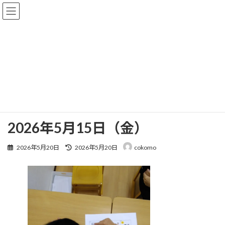
コ
ナ
ン
ビ
テ
ゲ
ン
ー
ツ
シ
へ
ョ
ブログ
ス
ン
キ
に
ッ
移
プ
動
HOME
ブログ
2026年5月15日（金）
2026年5月15日（金）
最
2026年5月20日
2026年5月20日
cokomo
終
更
新
日
時
: