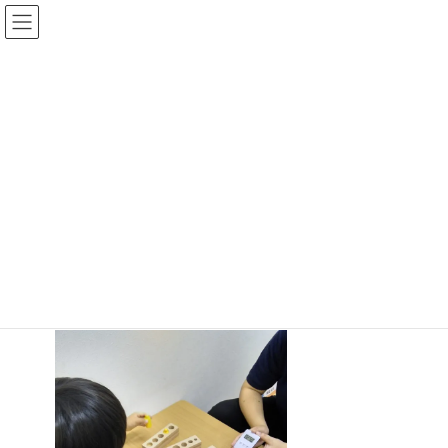
コ
ナ
ン
ビ
テ
ゲ
ン
ー
ツ
シ
へ
ョ
ブログ
ス
ン
キ
に
ッ
移
プ
動
HOME
ブログ
2026年5月20日（水）
2026年5月20日（水）
最
2026年6月6日
2026年6月6日
cokomo
終
更
新
日
時
: