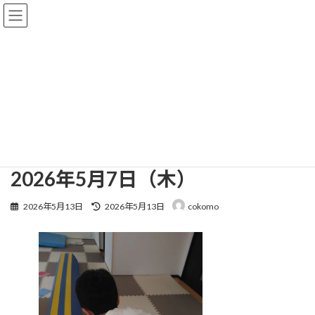
コ
ナ
ン
ビ
テ
ゲ
ン
ー
ツ
シ
へ
ョ
ブログ
ス
ン
キ
に
ッ
移
プ
動
HOME
ブログ
2026年5月7日（木）
2026年5月7日（木）
最
2026年5月13日
2026年5月13日
cokomo
終
更
新
日
時
: