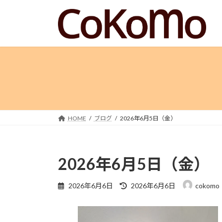
コ
ナ
ン
ビ
テ
ゲ
ン
ー
ツ
シ
へ
ョ
ス
ン
キ
に
ッ
移
プ
動
HOME
ブログ
2026年6月5日（金）
2026年6月5日（金）
最
2026年6月6日
2026年6月6日
cokomo
終
更
新