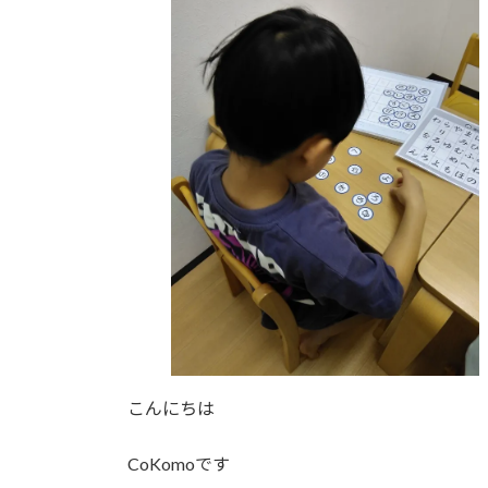
日
時
:
こんにちは
CoKomoです